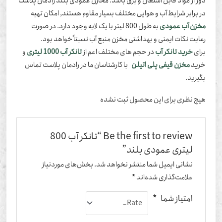
ر از مواد قابل اشتعال و برق باشد. مخازن عمودی بلند رادمان پلاست
 برابر شرایط آب و هوایی مختلف بسیار مقاوم هستند, امکان تهیه
خزن آب عمودی
به طول 800 لیتر با یک لایه وجود دارد. در صورت
ایت نکات ایمنی و بهداشتی مخزن منبع آب نسبتاً خواهد بود.
ای
خرید تانکر آب
در حجم های مختلف اعم از
تانکر آب 1000 لیتری
و
رید
مخزن قیفی پلی اتیلن
با کارشناسان ما در رادمان پلاست تماس
یرید.
یچ نظری برای این محصول ثبت نشده
Be the first to review “تانکر آب 800
لیتری عمودی بلند”
نشانی ایمیل شما منتشر نخواهد شد.
بخش‌های موردنیاز
علامت‌گذاری شده‌اند
*
امتیاز شما
*